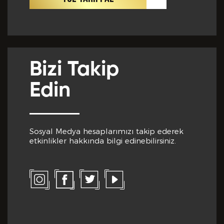
Cep Telefon No *
Club Inferno da Memnun Olduğunuz Hizmetler? *
Bizi Takip
E-Posta *
Edin
Club Inferno da Memnun Olmadığınız Hizmetler? *
Sosyal Medya hesaplarımızı takip ederek
Eğitim Bilgileri
etkinlikler hakkında bilgi edinebilirsiniz.
Son Mezun Olunan Okul *
Bize Kaç Yıldız Verirdiniz?
Mezuniyet Yılı *