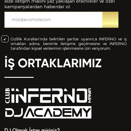
bilgiler içinde esasa etki yapan herhangi bir eksiklik
Bize iletişim mailini yaz yaklaşan etkinlikler ve özel
veya yanlışlık olması ve bu durumun tespiti halinde
kampanyalardan haberdar ol.
bunun Hizmet Sözleşmemin feshedilmesi için bir
sebep olanağını anlayarak kabul ettiğimi beyan
ederim.
Gizlilik Kuralları’nda belirtilen şartlar uyarınca INFERNO ve iş
BAŞVURUMU
GÖNDER
ortakları adına, benimle iletişime geçilmesine ve INFERNO
tarafından kişisel verilerimin işlenmesine izin veriyorum.
İŞ ORTAKLARIMIZ
DJ Olmak İster misiniz?