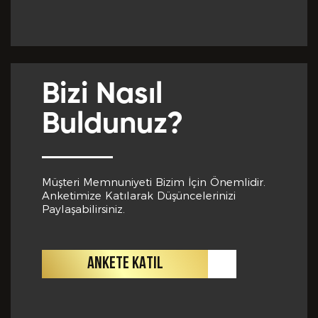
Yabancı Dil *
GÖNDER
Bizi Nasıl
Yabancı Dil Seviyesi *
Buldunuz?
Departman *
Müşteri Memnuniyeti Bizim İçin Önemlidir.
Anketimize Katılarak Düşüncelerinizi
Paylaşabilirsiniz.
Referanslar *
ANKETE KATIL