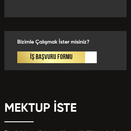
Önceki Tecrübeler *
Bizimle Çalışmak İster misiniz?
Eklemek İstedikleriniz *
İŞ BAŞVURU FORMU
MEKTUP İSTE
CV EKLE
Bu Formda verilen bütün bilgilerin yanlışsız ve
eksiksiz olarak tarafımdan doldurulduğunu, bu