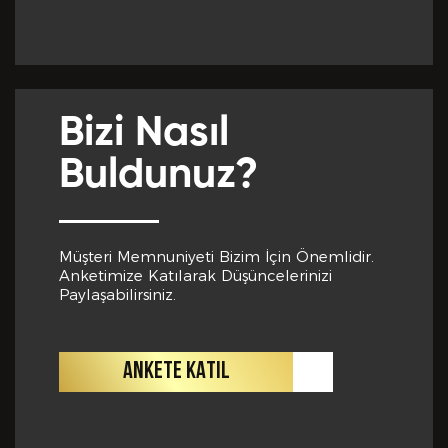
Yabancı Dil *
GÖNDER
Bizi Nasıl
Yabancı Dil Seviyesi *
Buldunuz?
Departman *
Müşteri Memnuniyeti Bizim İçin Önemlidir.
Anketimize Katılarak Düşüncelerinizi
Paylaşabilirsiniz.
Referanslar *
ANKETE KATIL