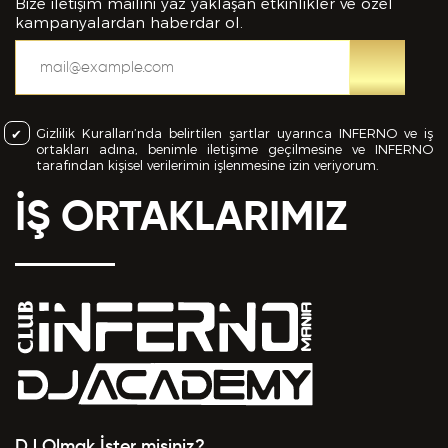
bilgiler içinde esasa etki yapan herhangi bir eksiklik
Bize iletişim mailini yaz yaklaşan etkinlikler ve özel
veya yanlışlık olması ve bu durumun tespiti halinde
kampanyalardan haberdar ol.
bunun Hizmet Sözleşmemin feshedilmesi için bir
sebep olanağını anlayarak kabul ettiğimi beyan
ederim.
Gizlilik Kuralları’nda belirtilen şartlar uyarınca INFERNO ve iş
BAŞVURUMU
GÖNDER
ortakları adına, benimle iletişime geçilmesine ve INFERNO
tarafından kişisel verilerimin işlenmesine izin veriyorum.
İŞ ORTAKLARIMIZ
DJ Olmak İster misiniz?