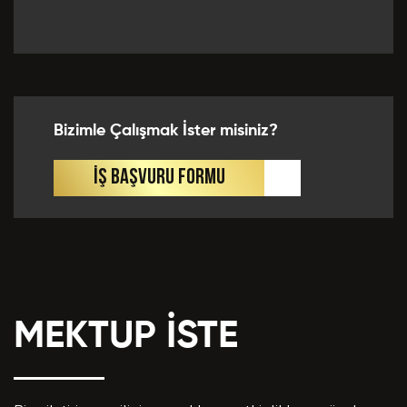
Önceki Tecrübeler *
Bizimle Çalışmak İster misiniz?
Eklemek İstedikleriniz *
İŞ BAŞVURU FORMU
MEKTUP İSTE
CV EKLE
Bu Formda verilen bütün bilgilerin yanlışsız ve
eksiksiz olarak tarafımdan doldurulduğunu, bu