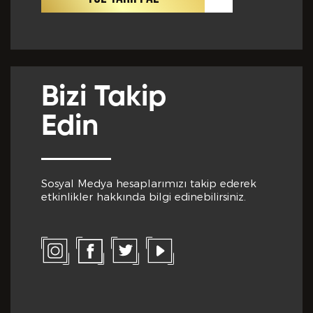
Cep Telefon No *
Club Inferno da Memnun Olduğunuz Hizmetler? *
Bizi Takip
E-Posta *
Edin
Club Inferno da Memnun Olmadığınız Hizmetler? *
Sosyal Medya hesaplarımızı takip ederek
Eğitim Bilgileri
etkinlikler hakkında bilgi edinebilirsiniz.
Son Mezun Olunan Okul *
Bize Kaç Yıldız Verirdiniz?
Mezuniyet Yılı *