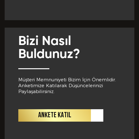
Yabancı Dil *
GÖNDER
Bizi Nasıl
Yabancı Dil Seviyesi *
Buldunuz?
Departman *
Müşteri Memnuniyeti Bizim İçin Önemlidir.
Anketimize Katılarak Düşüncelerinizi
Paylaşabilirsiniz.
Referanslar *
ANKETE KATIL