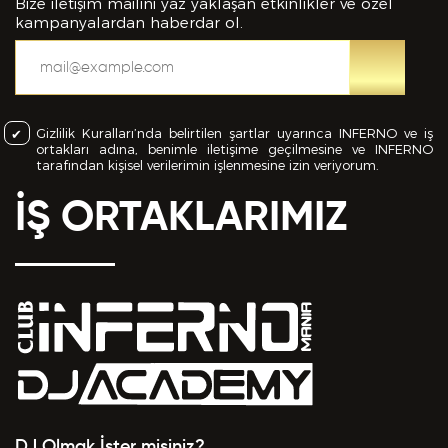
bilgiler içinde esasa etki yapan herhangi bir eksiklik
Bize iletişim mailini yaz yaklaşan etkinlikler ve özel
veya yanlışlık olması ve bu durumun tespiti halinde
kampanyalardan haberdar ol.
bunun Hizmet Sözleşmemin feshedilmesi için bir
sebep olanağını anlayarak kabul ettiğimi beyan
ederim.
Gizlilik Kuralları’nda belirtilen şartlar uyarınca INFERNO ve iş
BAŞVURUMU
GÖNDER
ortakları adına, benimle iletişime geçilmesine ve INFERNO
tarafından kişisel verilerimin işlenmesine izin veriyorum.
İŞ ORTAKLARIMIZ
DJ Olmak İster misiniz?