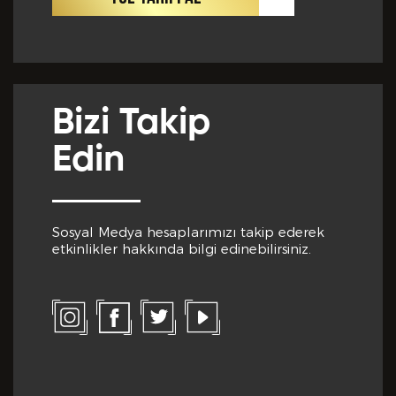
Cep Telefon No *
Club Inferno da Memnun Olduğunuz Hizmetler? *
Bizi Takip
E-Posta *
Edin
Club Inferno da Memnun Olmadığınız Hizmetler? *
Sosyal Medya hesaplarımızı takip ederek
Eğitim Bilgileri
etkinlikler hakkında bilgi edinebilirsiniz.
Son Mezun Olunan Okul *
Bize Kaç Yıldız Verirdiniz?
Mezuniyet Yılı *