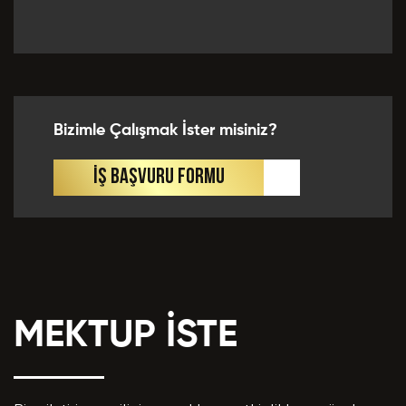
Önceki Tecrübeler *
Bizimle Çalışmak İster misiniz?
Eklemek İstedikleriniz *
İŞ BAŞVURU FORMU
MEKTUP İSTE
CV EKLE
Bu Formda verilen bütün bilgilerin yanlışsız ve
eksiksiz olarak tarafımdan doldurulduğunu, bu