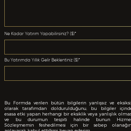
Önceki Tecrübeler *
Ne Kadar Yatırım Yapabilirsiniz? ($)*
Eklemek İstedikleriniz *
Bu Yatırımda Yıllık Gelir Beklentiniz ($)*
Bu Formda verilen bütün bilgilerin yanlışsız ve eksiksi
CV EKLE
olarak tarafımdan doldurulduğunu, bu bilgiler içind
esasa etki yapan herhangi bir eksiklik veya yanlışlık olmas
ve bu durumun tespiti halinde bunun Hizme
Bu Formda verilen bütün bilgilerin yanlışsız ve
Sözleşmemin feshedilmesi için bir sebep olanağın
eksiksiz olarak tarafımdan doldurulduğunu, bu
anlayarak kabul ettiğimi beyan ederim.