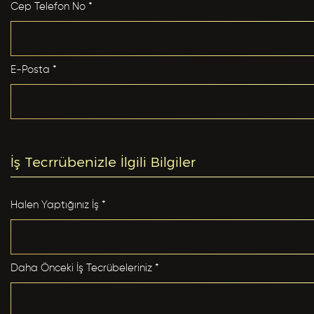
Cep Telefon No *
Cep Telefon No *
Club Inferno da Memnun Olduğunuz Hizmetler? *
E-Posta *
E-Posta *
Club Inferno da Memnun Olmadığınız Hizmetler? *
İş Tecrrübenizle İlgili Bilgiler
Eğitim Bilgileri
Halen Yaptığınız İş *
Son Mezun Olunan Okul *
Bize Kaç Yıldız Verirdiniz?
Daha Önceki İş Tecrübeleriniz *
Mezuniyet Yılı *