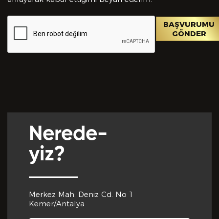
bilgiler içinde esasa etki yapan herhangi bir eksiklik
veya yanlışlık olması ve bu durumun tespiti halinde
bunun Hizmet Sözleşmemin feshedilmesi için bir
BAŞVURUMU
sebep olanağını anlayarak kabul ettiğimi beyan
GÖNDER
ederim.
BAŞVURUMU
GÖNDER
Nerede-
yiz?
Merkez Mah. Deniz Cd. No 1
Kemer/Antalya