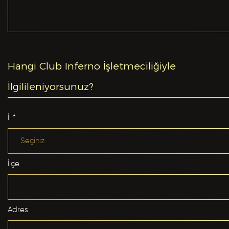
Yabancı Dil *
GÖNDER
Hangi Club Inferno İşletmeciliğiyle
Yabancı Dil Seviyesi *
İlgilileniyorsunuz?
İl *
Departman *
İlçe
Referanslar *
Adres