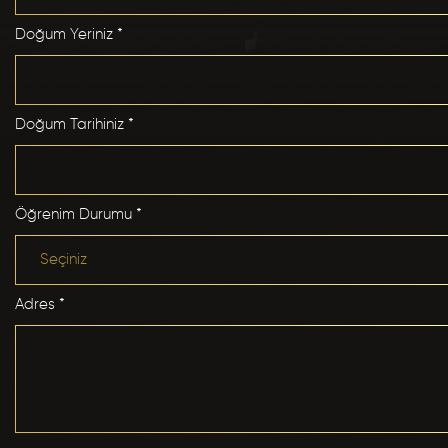
Doğum Yeriniz *
En Sevdiğiniz Sanatçılar *
Doğum Yeriniz *
Doğum Tarihiniz *
Favori Dj leriniz *
Doğum Tarihiniz *
Öğrenim Durumu *
Hangi Müzik Tarzını Dinliyorsunuz? *
Cinsiyet *
Adres *
Club Inferno'da Favori Kokteyliniz *
Adres *
Club Inferno da Hangi Konseptte Bir Parti Düzenlemek
İsterdiniz? *