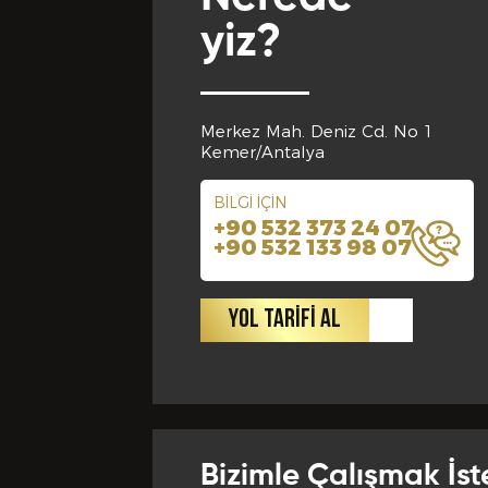
yiz?
Merkez Mah. Deniz Cd. No 1
Kemer/Antalya
BİLGİ İÇİN
+90 532 373 24 07
+90 532 133 98 07
YOL TARİFİ AL
Bizimle Çalışmak İst