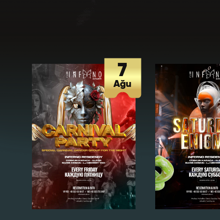
Favori Dj lerini
Adres *
Club Inferno'da
7
Ağu
Club Inferno d
Cep Telef
Club Inferno 
Eğitim 
Club Inferno d
Son Mezun