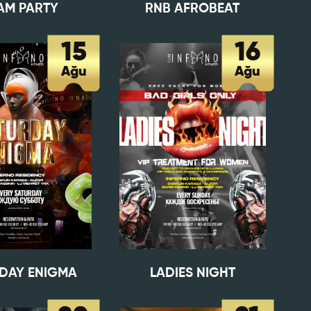
AM PARTY
RNB AFROBEAT
15
16
Ağu
Ağu
GÖNDER
DAY ENIGMA
LADIES NIGHT