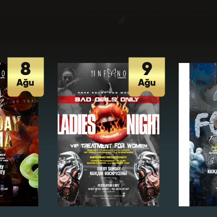
z *
Hangi Müzik Tarzını Dinliyorsun
 Favori Kokteyliniz *
8
9
Ağu
Ağu
a Hangi Konseptte Bir Parti Düzenlemek İsterdiniz? *
on No *
E-Posta *
da Memnun Olduğunuz Hizmetler? *
Bilgileri
a Memnun Olmadığınız Hizmetler? *
 Olunan Okul *
Mezuniyet Yılı *