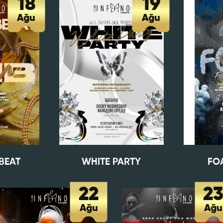
18
19
Ağu
Ağu
tedikleriniz *
 EKLE
a verilen bütün bilgilerin yanlışsız ve eksiksiz olarak t
BEAT
WHITE PARTY
FO
uğunu, bu bilgiler içinde esasa etki yapan herhangi bir eks
k olması ve bu durumun tespiti halinde bunun Hizmet Sö
mesi için bir sebep olanağını anlayarak kabul ettiğimi beyan
22
2
Ağu
Ağu
BAŞVURUMU
G