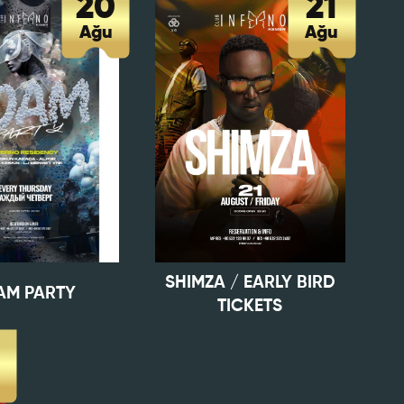
20
21
Ağu
Ağu
SHIMZA / EARLY BIRD
arafımdan
AM PARTY
iklik veya
TICKETS
zleşmemin
 ederim.
3
ÖNDER