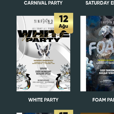
CARNIVAL PARTY
SATURDAY 
Yabancı Di
12
Bize Kaç Yıld
Ağu
Departman
Referansla
Önceki Te
WHITE PARTY
FOAM PA