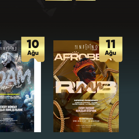
uz? *
10
11
Ağu
Ağu