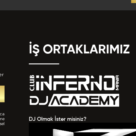
İŞ ORTAKLARIMIZ
er
nca
ime
DJ Olmak İster misiniz?
sel