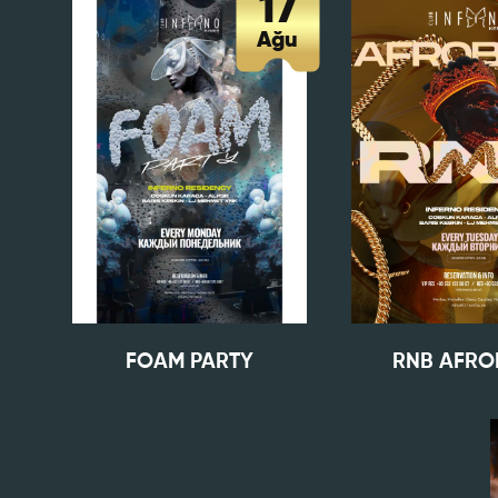
17
Ağu
Eklemek İs
CV
Bu Formd
FOAM PARTY
RNB AFRO
dolduruld
yanlışlı
feshedil