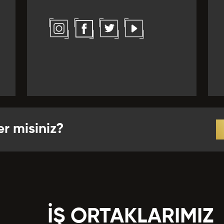
l *
Yabancı Dil Seviyesi *
ız Verirdiniz?
 *
r *
er misiniz?
crübeler *
İŞ ORTAKLARIMIZ