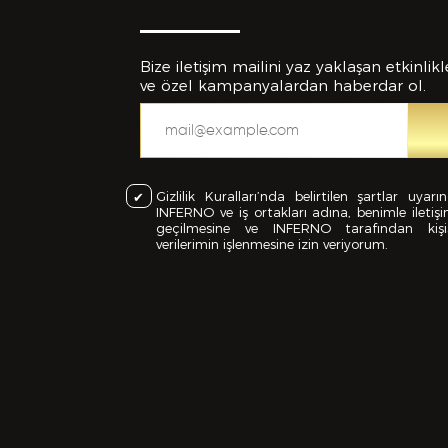
Bize iletişim mailini yaz yaklaşan etkinlikl
ve özel kampanyalardan haberdar ol.
Eklemek İs
Gizlilik Kuralları’nda belirtilen şartlar uyarı
INFERNO ve iş ortakları adına, benimle iletiş
geçilmesine ve INFERNO tarafından kişi
verilerimin işlenmesine izin veriyorum.
CV
Bu Formd
dolduruld
yanlışlı
feshedil