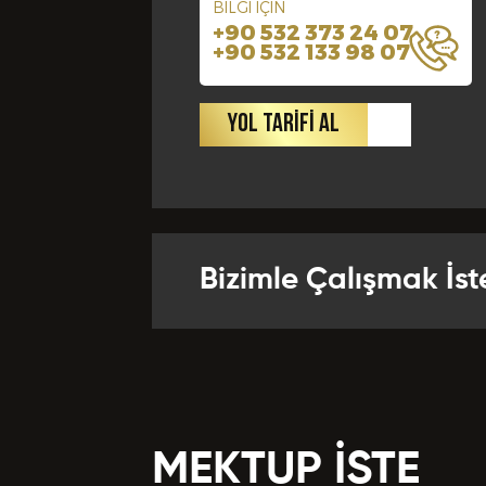
BİLGİ İÇİN
+90 532 373 24 07
+90 532 133 98 07
Yabancı Di
Bize Kaç Yıld
YOL TARİFİ AL
Departman
Referansla
Bizimle Çalışmak İst
Önceki Te
MEKTUP İSTE