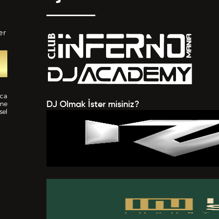
er
tedikleriniz *
nca
ime
DJ Olmak İster misiniz?
sel
 EKLE
a verilen bütün bilgilerin yanlışsız ve eksiksiz olarak t
uğunu, bu bilgiler içinde esasa etki yapan herhangi bir eks
k olması ve bu durumun tespiti halinde bunun Hizmet Sö
mesi için bir sebep olanağını anlayarak kabul ettiğimi beyan
BAŞVURUMU
G