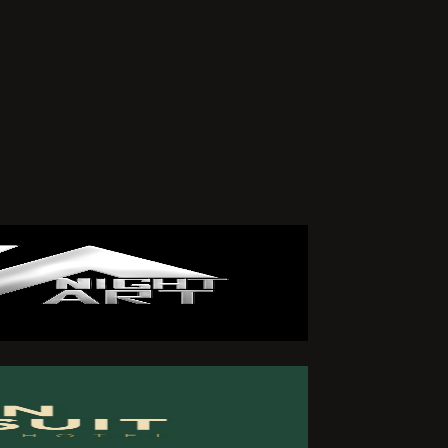
arafımdan
iklik veya
zleşmemin
 ederim.
ÖNDER