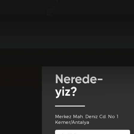
Favori Dj lerini
Adres *
Club Inferno'da
Club Inferno d
Cep Telef
Nerede-
Club Inferno 
yiz?
Eğitim 
Merkez Mah. Deniz Cd. No 1
Club Inferno d
Kemer/Antalya
Son Mezun