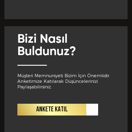
Yabancı Dil *
GÖNDER
Bizi Nasıl
Yabancı Dil Seviyesi *
Buldunuz?
Departman *
Müşteri Memnuniyeti Bizim İçin Önemlidir.
Anketimize Katılarak Düşüncelerinizi
Paylaşabilirsiniz.
Referanslar *
ANKETE KATIL