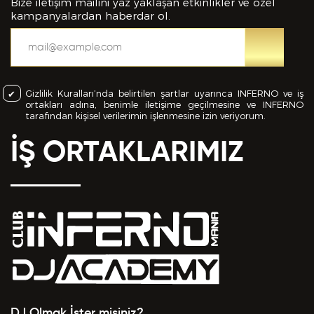
bilgiler içinde esasa etki yapan herhangi bir eksiklik
Bize iletişim mailini yaz yaklaşan etkinlikler ve özel
veya yanlışlık olması ve bu durumun tespiti halinde
kampanyalardan haberdar ol.
bunun Hizmet Sözleşmemin feshedilmesi için bir
sebep olanağını anlayarak kabul ettiğimi beyan
ederim.
Gizlilik Kuralları’nda belirtilen şartlar uyarınca INFERNO ve iş
BAŞVURUMU
GÖNDER
ortakları adına, benimle iletişime geçilmesine ve INFERNO
tarafından kişisel verilerimin işlenmesine izin veriyorum.
İŞ ORTAKLARIMIZ
DJ Olmak İster misiniz?