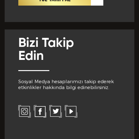
Cep Telefon No *
Club Inferno da Memnun Olduğunuz Hizmetler? *
Bizi Takip
E-Posta *
Edin
Club Inferno da Memnun Olmadığınız Hizmetler? *
Sosyal Medya hesaplarımızı takip ederek
Eğitim Bilgileri
etkinlikler hakkında bilgi edinebilirsiniz.
Son Mezun Olunan Okul *
Bize Kaç Yıldız Verirdiniz?
Mezuniyet Yılı *