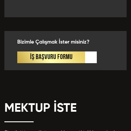
Önceki Tecrübeler *
Bizimle Çalışmak İster misiniz?
Eklemek İstedikleriniz *
İŞ BAŞVURU FORMU
MEKTUP İSTE
CV EKLE
Bu Formda verilen bütün bilgilerin yanlışsız ve
eksiksiz olarak tarafımdan doldurulduğunu, bu