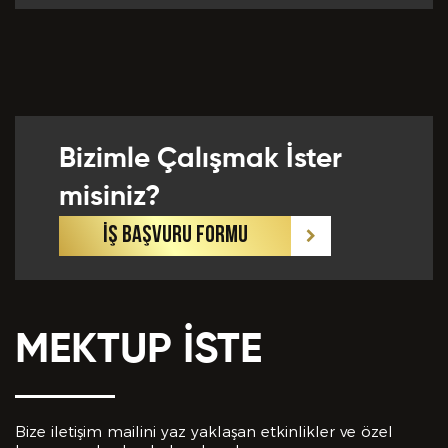
Önceki Tecrübeler *
Bizimle Çalışmak İster
Eklemek İstedikleriniz *
misiniz?
İŞ BAŞVURU FORMU
MEKTUP İSTE
CV EKLE
Bu Formda verilen bütün bilgilerin yanlışsız ve
eksiksiz olarak tarafımdan doldurulduğunu, bu
Bize iletişim mailini yaz yaklaşan etkinlikler ve özel