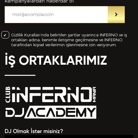
bilgiler içinde esasa etki yapan herhangi bir eksiklik
kampanyalardan haberdar ol.
veya yanlışlık olması ve bu durumun tespiti halinde
bunun Hizmet Sözleşmemin feshedilmesi için bir
sebep olanağını anlayarak kabul ettiğimi beyan
ederim.
Gizlilik Kuralları’nda belirtilen şartlar uyarınca INFERNO ve iş
ortakları adına, benimle iletişime geçilmesine ve INFERNO
BAŞVURUMU
GÖNDER
tarafından kişisel verilerimin işlenmesine izin veriyorum.
İŞ ORTAKLARIMIZ
DJ Olmak İster misiniz?