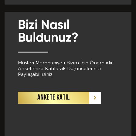
Yabancı Dil *
Bizi Nasıl
GÖNDER
Buldunuz?
Yabancı Dil Seviyesi *
Müşteri Memnuniyeti Bizim İçin Önemlidir.
Anketimize Katılarak Düşüncelerinizi
Departman *
Paylaşabilirsiniz.
ANKETE KATIL
Referanslar *