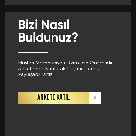
Yabancı Dil *
Bizi Nasıl
GÖNDER
Buldunuz?
Yabancı Dil Seviyesi *
Müşteri Memnuniyeti Bizim İçin Önemlidir.
Anketimize Katılarak Düşüncelerinizi
Departman *
Paylaşabilirsiniz.
ANKETE KATIL
Referanslar *