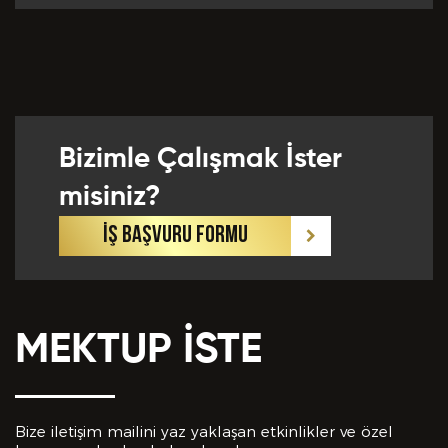
Önceki Tecrübeler *
Bizimle Çalışmak İster
Eklemek İstedikleriniz *
misiniz?
İŞ BAŞVURU FORMU
MEKTUP İSTE
CV EKLE
Bu Formda verilen bütün bilgilerin yanlışsız ve
eksiksiz olarak tarafımdan doldurulduğunu, bu
Bize iletişim mailini yaz yaklaşan etkinlikler ve özel