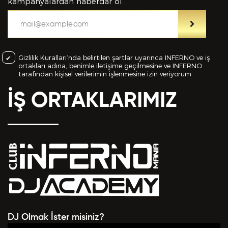
bilgiler içinde esasa etki yapan herhangi bir eksiklik
kampanyalardan haberdar ol.
veya yanlışlık olması ve bu durumun tespiti halinde
bunun Hizmet Sözleşmemin feshedilmesi için bir
sebep olanağını anlayarak kabul ettiğimi beyan
ederim.
Gizlilik Kuralları’nda belirtilen şartlar uyarınca INFERNO ve iş
ortakları adına, benimle iletişime geçilmesine ve INFERNO
BAŞVURUMU
GÖNDER
tarafından kişisel verilerimin işlenmesine izin veriyorum.
İŞ ORTAKLARIMIZ
DJ Olmak İster misiniz?