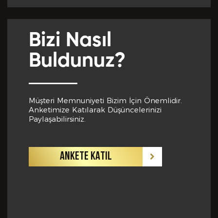
Yabancı Dil *
Bizi Nasıl
GÖNDER
Buldunuz?
Yabancı Dil Seviyesi *
Müşteri Memnuniyeti Bizim İçin Önemlidir.
Anketimize Katılarak Düşüncelerinizi
Departman *
Paylaşabilirsiniz.
ANKETE KATIL
Referanslar *