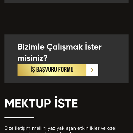
Önceki Tecrübeler *
Bizimle Çalışmak İster
Eklemek İstedikleriniz *
misiniz?
İŞ BAŞVURU FORMU
MEKTUP İSTE
CV EKLE
Bu Formda verilen bütün bilgilerin yanlışsız ve
eksiksiz olarak tarafımdan doldurulduğunu, bu
Bize iletişim mailini yaz yaklaşan etkinlikler ve özel