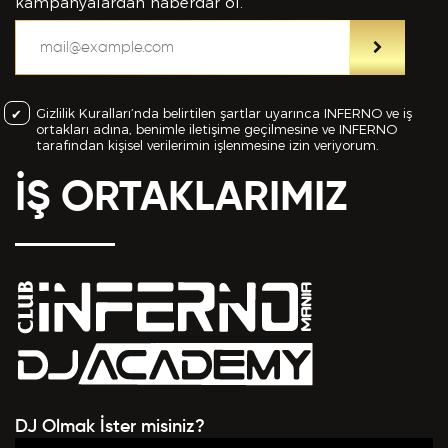
bilgiler içinde esasa etki yapan herhangi bir eksiklik
kampanyalardan haberdar ol.
veya yanlışlık olması ve bu durumun tespiti halinde
bunun Hizmet Sözleşmemin feshedilmesi için bir
sebep olanağını anlayarak kabul ettiğimi beyan
ederim.
Gizlilik Kuralları’nda belirtilen şartlar uyarınca INFERNO ve iş
ortakları adına, benimle iletişime geçilmesine ve INFERNO
BAŞVURUMU
GÖNDER
tarafından kişisel verilerimin işlenmesine izin veriyorum.
İŞ ORTAKLARIMIZ
DJ Olmak İster misiniz?