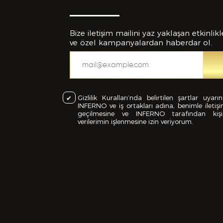
Bize iletişim mailini yaz yaklaşan etkinlikl
ve özel kampanyalardan haberdar ol.
Eklemek İs
Gizlilik Kuralları’nda belirtilen şartlar uyarı
INFERNO ve iş ortakları adına, benimle iletiş
geçilmesine ve INFERNO tarafından kişi
verilerimin işlenmesine izin veriyorum.
CV
Bu Formd
dolduruld
yanlışlı
feshedil