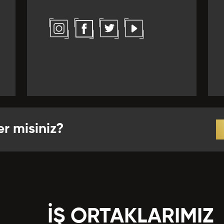
l *
Yabancı Dil Seviyesi *
ız Verirdiniz?
 *
r *
er misiniz?
crübeler *
İŞ ORTAKLARIMIZ