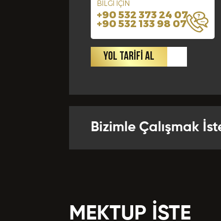
BİLGİ İÇİN
+90 532 373 24 07
+90 532 133 98 07
Yabancı Di
Bize Kaç Yıld
YOL TARİFİ AL
Departman
Referansla
Bizimle Çalışmak İst
Önceki Te
MEKTUP İSTE