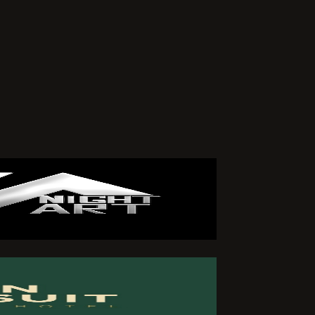
arafımdan
iklik veya
zleşmemin
 ederim.
ÖNDER