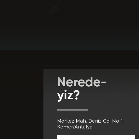
Favori Dj lerini
Adres *
Club Inferno'da
Club Inferno d
Cep Telef
Nerede-
Club Inferno 
yiz?
Eğitim 
Merkez Mah. Deniz Cd. No 1
Club Inferno d
Kemer/Antalya
Son Mezun