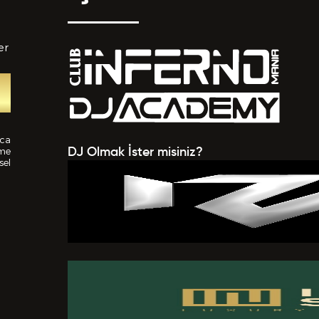
er
tedikleriniz *
nca
ime
DJ Olmak İster misiniz?
sel
 EKLE
a verilen bütün bilgilerin yanlışsız ve eksiksiz olarak t
uğunu, bu bilgiler içinde esasa etki yapan herhangi bir eks
k olması ve bu durumun tespiti halinde bunun Hizmet Sö
mesi için bir sebep olanağını anlayarak kabul ettiğimi beyan
BAŞVURUMU
G