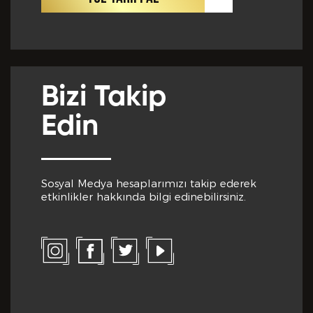
Cep Telefon No *
Club Inferno da Memnun Olduğunuz Hizmetler? *
Bizi Takip
E-Posta *
Edin
Club Inferno da Memnun Olmadığınız Hizmetler? *
Sosyal Medya hesaplarımızı takip ederek
Eğitim Bilgileri
etkinlikler hakkında bilgi edinebilirsiniz.
Son Mezun Olunan Okul *
Bize Kaç Yıldız Verirdiniz?
Mezuniyet Yılı *