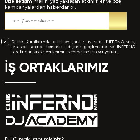
bilgiler içinde esasa etki yapan herhangi bir eksiklik
Bize iletişim mailini yaz yaklaşan etkinlikler ve özel
veya yanlışlık olması ve bu durumun tespiti halinde
kampanyalardan haberdar ol.
bunun Hizmet Sözleşmemin feshedilmesi için bir
sebep olanağını anlayarak kabul ettiğimi beyan
ederim.
Gizlilik Kuralları’nda belirtilen şartlar uyarınca INFERNO ve iş
BAŞVURUMU
GÖNDER
ortakları adına, benimle iletişime geçilmesine ve INFERNO
tarafından kişisel verilerimin işlenmesine izin veriyorum.
İŞ ORTAKLARIMIZ
DJ Olmak İster misiniz?