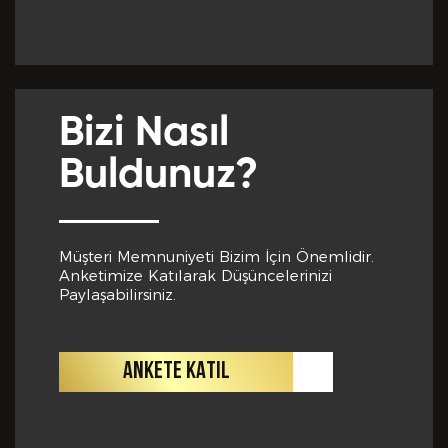
Yabancı Dil *
GÖNDER
Bizi Nasıl
Yabancı Dil Seviyesi *
Buldunuz?
Departman *
Müşteri Memnuniyeti Bizim İçin Önemlidir.
Anketimize Katılarak Düşüncelerinizi
Paylaşabilirsiniz.
Referanslar *
ANKETE KATIL