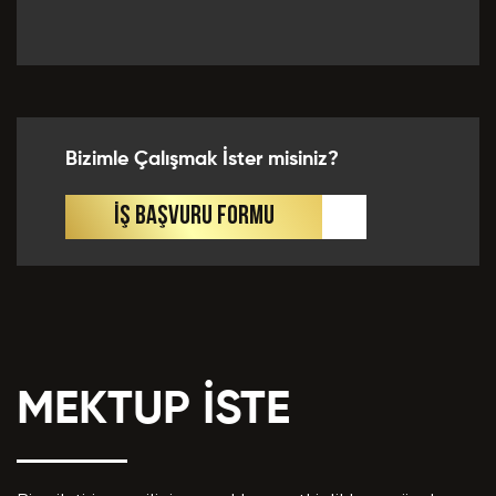
Önceki Tecrübeler *
Bizimle Çalışmak İster misiniz?
Eklemek İstedikleriniz *
İŞ BAŞVURU FORMU
MEKTUP İSTE
CV EKLE
Bu Formda verilen bütün bilgilerin yanlışsız ve
eksiksiz olarak tarafımdan doldurulduğunu, bu