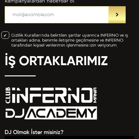
bilgiler içinde esasa etki yapan herhangi bir eksiklik
kampanyalardan haberdar ol.
veya yanlışlık olması ve bu durumun tespiti halinde
bunun Hizmet Sözleşmemin feshedilmesi için bir
sebep olanağını anlayarak kabul ettiğimi beyan
ederim.
Gizlilik Kuralları’nda belirtilen şartlar uyarınca INFERNO ve iş
ortakları adına, benimle iletişime geçilmesine ve INFERNO
BAŞVURUMU
GÖNDER
tarafından kişisel verilerimin işlenmesine izin veriyorum.
İŞ ORTAKLARIMIZ
DJ Olmak İster misiniz?