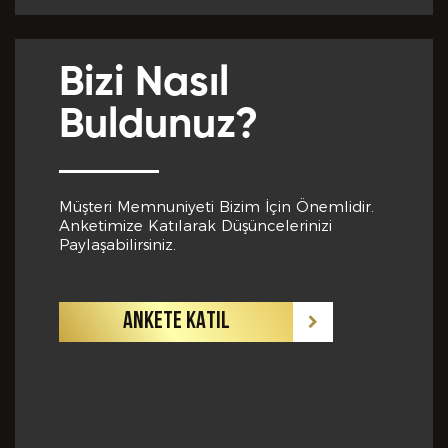
Yabancı Dil *
Bizi Nasıl
GÖNDER
Buldunuz?
Yabancı Dil Seviyesi *
Müşteri Memnuniyeti Bizim İçin Önemlidir.
Anketimize Katılarak Düşüncelerinizi
Departman *
Paylaşabilirsiniz.
ANKETE KATIL
Referanslar *