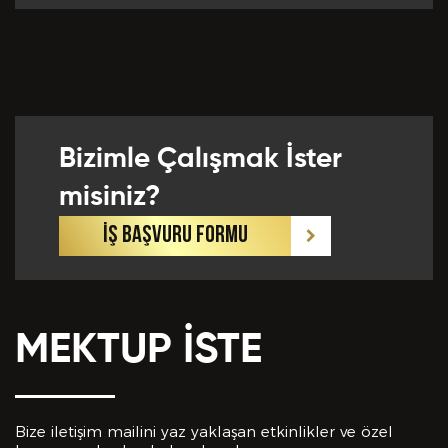
Önceki Tecrübeler *
Bizimle Çalışmak İster
Eklemek İstedikleriniz *
misiniz?
İŞ BAŞVURU FORMU
MEKTUP İSTE
CV EKLE
Bu Formda verilen bütün bilgilerin yanlışsız ve
eksiksiz olarak tarafımdan doldurulduğunu, bu
Bize iletişim mailini yaz yaklaşan etkinlikler ve özel