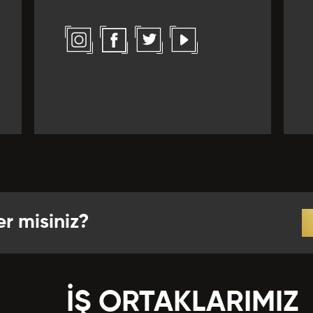
l *
Yabancı Dil Seviyesi *
ız Verirdiniz?
 *
r *
er misiniz?
crübeler *
İŞ ORTAKLARIMIZ