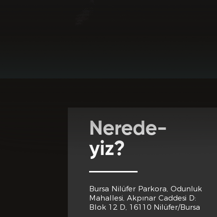
Favori Dj lerini
Adres *
Club Inferno'da
Club Inferno d
Cep Telef
Nerede-
Club Inferno 
yiz?
Eğitim 
Bursa Nilüfer Parkora, Odunluk
Club Inferno d
Mahallesi, Akpınar Caddesi D:
Son Mezun
Blok 12 D, 16110 Nilüfer/Bursa