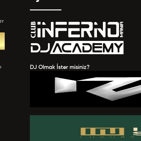
er
tedikleriniz *
e
DJ Olmak İster misiniz?
V EKLE
a verilen bütün bilgilerin yanlışsız ve eksiksiz olarak t
uğunu, bu bilgiler içinde esasa etki yapan herhangi bir eks
k olması ve bu durumun tespiti halinde bunun Hizmet Sö
mesi için bir sebep olanağını anlayarak kabul ettiğimi beyan
BAŞVURUMU
G