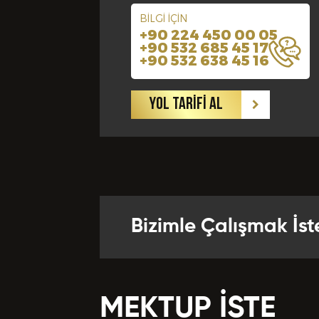
BİLGİ İÇİN
+90 224 450 00 05
Yabancı Di
+90 532 685 45 17
+90 532 638 45 16
Bize Kaç Yıld
YOL TARİFİ AL
Departman
Referansla
Bizimle Çalışmak İst
Önceki Te
MEKTUP İSTE