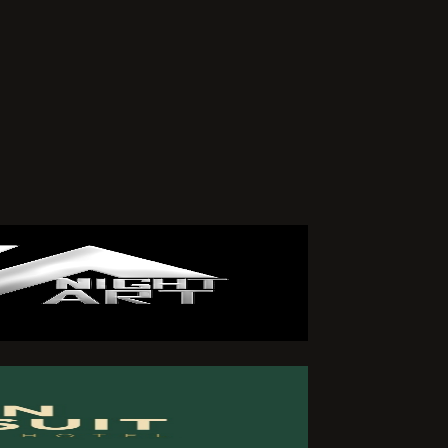
arafımdan
iklik veya
zleşmemin
 ederim.
ÖNDER