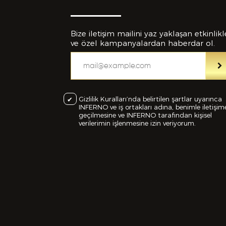
Bize iletişim mailini yaz yaklaşan etkinlikl
ve özel kampanyalardan haberdar ol.
Eklemek İs
Gizlilik Kuralları’nda belirtilen şartlar uyarınca
INFERNO ve iş ortakları adına, benimle iletişim
geçilmesine ve INFERNO tarafından kişisel
verilerimin işlenmesine izin veriyorum.
C
Bu Formd
dolduruld
yanlışlı
feshedil