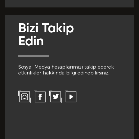
Cep Telefon No *
Club Inferno da Memnun Olduğunuz Hizmetler? *
Bizi Takip
Edin
E-Posta *
Sosyal Medya hesaplarımızı takip ederek
Club Inferno da Memnun Olmadığınız Hizmetler? *
etkinlikler hakkında bilgi edinebilirsiniz.
Eğitim Bilgileri
Son Mezun Olunan Okul *
Bize Kaç Yıldız Verirdiniz?
Mezuniyet Yılı *