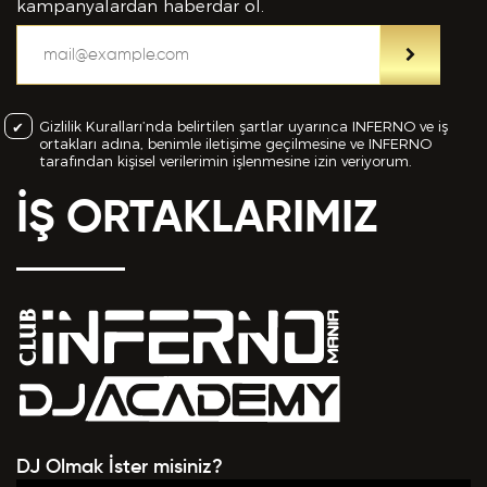
bilgiler içinde esasa etki yapan herhangi bir eksiklik
kampanyalardan haberdar ol.
veya yanlışlık olması ve bu durumun tespiti halinde
bunun Hizmet Sözleşmemin feshedilmesi için bir
sebep olanağını anlayarak kabul ettiğimi beyan
ederim.
Gizlilik Kuralları’nda belirtilen şartlar uyarınca INFERNO ve iş
ortakları adına, benimle iletişime geçilmesine ve INFERNO
BAŞVURUMU
GÖNDER
tarafından kişisel verilerimin işlenmesine izin veriyorum.
İŞ ORTAKLARIMIZ
DJ Olmak İster misiniz?