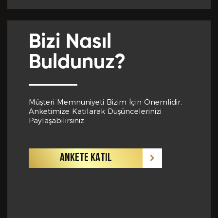
Yabancı Dil *
Bizi Nasıl
GÖNDER
Buldunuz?
Yabancı Dil Seviyesi *
Müşteri Memnuniyeti Bizim İçin Önemlidir.
Anketimize Katılarak Düşüncelerinizi
Departman *
Paylaşabilirsiniz.
ANKETE KATIL
Referanslar *