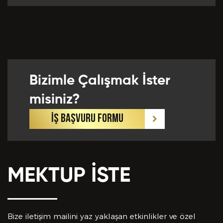
Önceki Tecrübeler *
Bizimle Çalışmak İster
Eklemek İstedikleriniz *
misiniz?
İŞ BAŞVURU FORMU
MEKTUP İSTE
CV EKLE
Bu Formda verilen bütün bilgilerin yanlışsız ve
eksiksiz olarak tarafımdan doldurulduğunu, bu
Bize iletişim mailini yaz yaklaşan etkinlikler ve özel