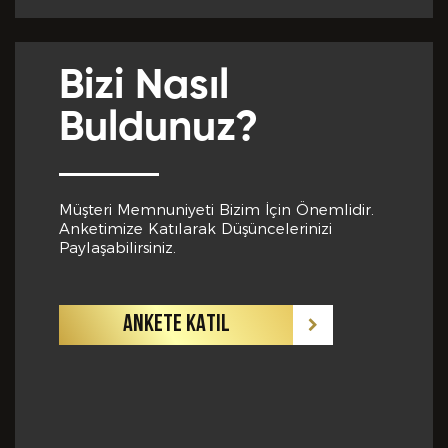
Yabancı Dil *
Bizi Nasıl
GÖNDER
Buldunuz?
Yabancı Dil Seviyesi *
Müşteri Memnuniyeti Bizim İçin Önemlidir.
Anketimize Katılarak Düşüncelerinizi
Departman *
Paylaşabilirsiniz.
ANKETE KATIL
Referanslar *