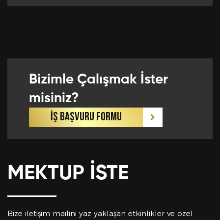
Önceki Tecrübeler *
Bizimle Çalışmak İster
Eklemek İstedikleriniz *
misiniz?
İŞ BAŞVURU FORMU
MEKTUP İSTE
CV EKLE
Bu Formda verilen bütün bilgilerin yanlışsız ve
eksiksiz olarak tarafımdan doldurulduğunu, bu
Bize iletişim mailini yaz yaklaşan etkinlikler ve özel