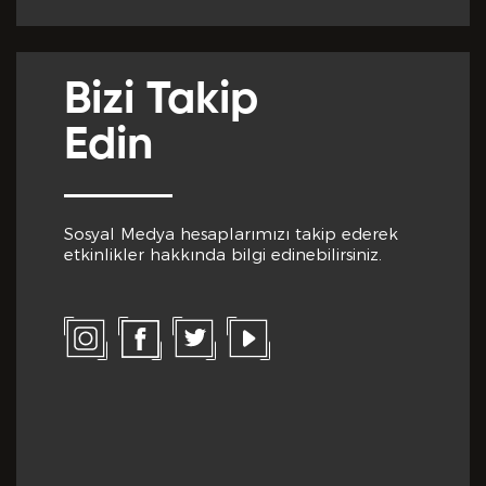
Cep Telefon No *
Club Inferno da Memnun Olduğunuz Hizmetler? *
Bizi Takip
Edin
E-Posta *
Sosyal Medya hesaplarımızı takip ederek
Club Inferno da Memnun Olmadığınız Hizmetler? *
etkinlikler hakkında bilgi edinebilirsiniz.
Eğitim Bilgileri
Son Mezun Olunan Okul *
Bize Kaç Yıldız Verirdiniz?
Mezuniyet Yılı *