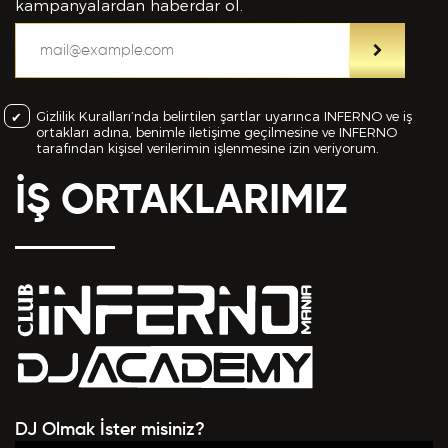
bilgiler içinde esasa etki yapan herhangi bir eksiklik
kampanyalardan haberdar ol.
veya yanlışlık olması ve bu durumun tespiti halinde
bunun Hizmet Sözleşmemin feshedilmesi için bir
sebep olanağını anlayarak kabul ettiğimi beyan
ederim.
Gizlilik Kuralları’nda belirtilen şartlar uyarınca INFERNO ve iş
ortakları adına, benimle iletişime geçilmesine ve INFERNO
BAŞVURUMU
GÖNDER
tarafından kişisel verilerimin işlenmesine izin veriyorum.
İŞ ORTAKLARIMIZ
DJ Olmak İster misiniz?