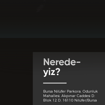
Favori Dj lerini
Adres *
Club Inferno'da
Club Inferno d
Cep Telef
Nerede-
Club Inferno 
yiz?
Eğitim 
Bursa Nilüfer Parkora, Odunluk
Club Inferno d
Mahallesi, Akpınar Caddesi D:
Son Mezun
Blok 12 D, 16110 Nilüfer/Bursa