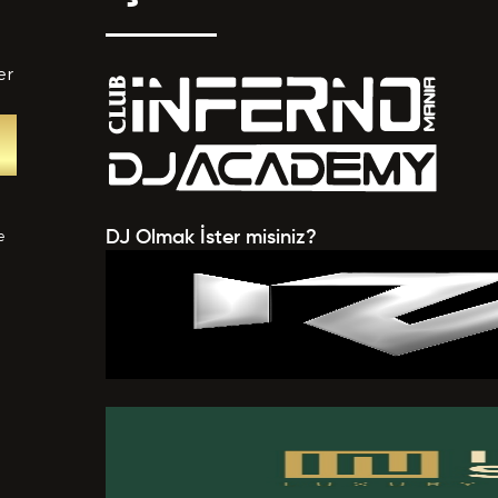
er
tedikleriniz *
e
DJ Olmak İster misiniz?
V EKLE
a verilen bütün bilgilerin yanlışsız ve eksiksiz olarak t
uğunu, bu bilgiler içinde esasa etki yapan herhangi bir eks
k olması ve bu durumun tespiti halinde bunun Hizmet Sö
mesi için bir sebep olanağını anlayarak kabul ettiğimi beyan
BAŞVURUMU
G