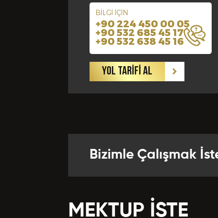
BİLGİ İÇİN
+90 224 450 00 05
Yabancı Di
+90 532 685 45 17
+90 532 638 45 16
Bize Kaç Yıld
YOL TARİFİ AL
Departman
Referansla
Bizimle Çalışmak İst
Önceki Te
MEKTUP İSTE