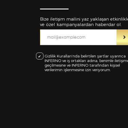
Bize iletişim mailini yaz yaklaşan etkinlikl
ve özel kampanyalardan haberdar ol.
Eklemek İs
Gizlilik Kuralları’nda belirtilen şartlar uyarınca
INFERNO ve iş ortakları adına, benimle iletişim
geçilmesine ve INFERNO tarafından kişisel
verilerimin işlenmesine izin veriyorum.
C
Bu Formd
dolduruld
yanlışlı
feshedil