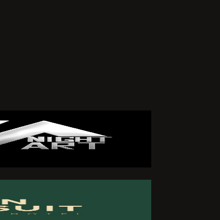
arafımdan
iklik veya
zleşmemin
 ederim.
ÖNDER