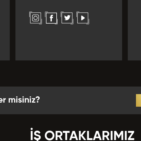
l *
Yabancı Dil Seviyesi *
ız Verirdiniz?
 *
r *
er misiniz?
crübeler *
İŞ ORTAKLARIMIZ