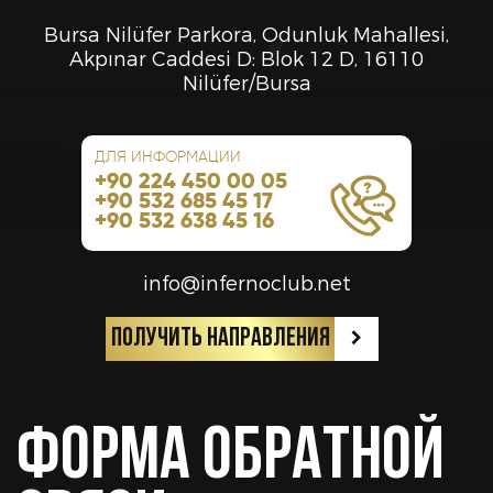
Bursa Nilüfer Parkora, Odunluk Mahallesi,
Akpınar Caddesi D: Blok 12 D, 16110
Doğum Yeriniz *
Nilüfer/Bursa
Ваши любимые исполнители *
ДЛЯ ИНФОРМАЦИИ
Doğum Tarihiniz *
+90 224 450 00 05
Ваши любимые ди-джеи *
+90 532 685 45 17
+90 532 638 45 16
Какой стиль музыки ты слушаешь? *
Cinsiyet *
info@infernoclub.net
ПОЛУЧИТЬ НАПРАВЛЕНИЯ
Любимый коктейль в Club Inferno*
Adres *
ФОРМА ОБРАТНОЙ
В какой концепции вы хотели бы организовать