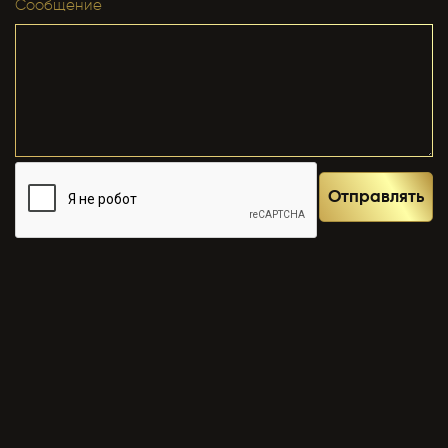
Сообщение
Yabancı Dil *
ОТПРАВИТЬ
Yabancı Dil Seviyesi *
Отправлять
Departman *
Referanslar *