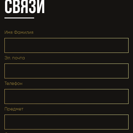
СВЯЗИ
вечеринку в Club Inferno? *
Cep Telefon No *
Услуги, которыми вы довольны в Club Inferno? *
Имя Фамилия
E-Posta *
Эл. почта
Услуги, которые вас не устраивают в Club Inferno? *
Eğitim Bilgileri
Телефон
Son Mezun Olunan Okul *
Предмет
Сколько звезд вы бы нам дали?
Mezuniyet Yılı *