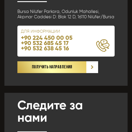
olması ve bu durumun tespiti halinde bunun Hizmet
Sözleşmemin feshedilmesi için bir sebep olanağını
Bursa Nilüfer Parkora, Odunluk Mahallesi,
anlayarak kabul ettiğimi beyan ederim.
Akpınar Caddesi D: Blok 12 D, 16110 Nilüfer/Bursa
ДЛЯ ИНФОРМАЦИИ
BAŞVURUMU
GÖNDER
+90 224 450 00 05
+90 532 685 45 17
+90 532 638 45 16
ПОЛУЧИТЬ НАПРАВЛЕНИЯ
Следите за
нами