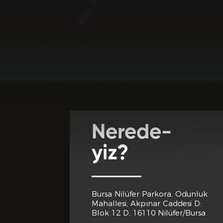
Favori Dj lerini
Adres *
Club Inferno'da
Club Inferno d
Cep Telef
Nerede-
Club Inferno 
yiz?
Eğitim 
Bursa Nilüfer Parkora, Odunluk
Club Inferno d
Mahallesi, Akpınar Caddesi D:
Son Mezun
Blok 12 D, 16110 Nilüfer/Bursa