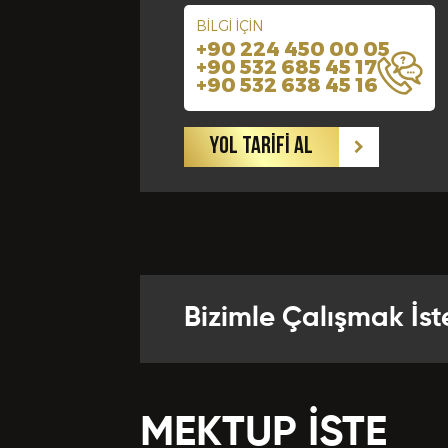
BİLGİ İÇİN
+90 224 450 00 05
Yabancı Di
+90 532 685 45 17
+90 532 638 45 16
Bize Kaç Yıld
YOL TARİFİ AL
Departman
Referansla
Bizimle Çalışmak İst
Önceki Te
MEKTUP İSTE