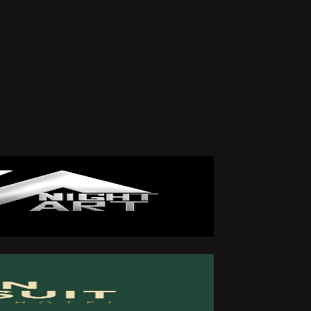
arafımdan
iklik veya
zleşmemin
 ederim.
ÖNDER