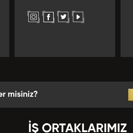
l *
Yabancı Dil Seviyesi *
ız Verirdiniz?
 *
r *
er misiniz?
crübeler *
İŞ ORTAKLARIMIZ