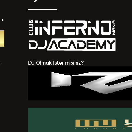
er
tedikleriniz *
e
DJ Olmak İster misiniz?
V EKLE
a verilen bütün bilgilerin yanlışsız ve eksiksiz olarak t
uğunu, bu bilgiler içinde esasa etki yapan herhangi bir eks
k olması ve bu durumun tespiti halinde bunun Hizmet Sö
mesi için bir sebep olanağını anlayarak kabul ettiğimi beyan
BAŞVURUMU
G