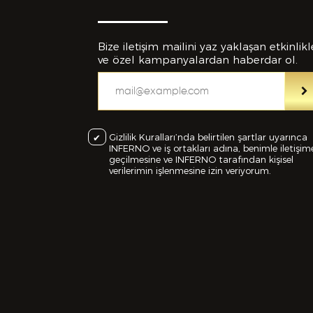
Bize iletişim mailini yaz yaklaşan etkinlikl
ve özel kampanyalardan haberdar ol.
Eklemek İs
Gizlilik Kuralları’nda belirtilen şartlar uyarınca
INFERNO ve iş ortakları adına, benimle iletişim
geçilmesine ve INFERNO tarafından kişisel
verilerimin işlenmesine izin veriyorum.
C
Bu Formd
dolduruld
yanlışlı
feshedil