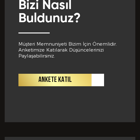
bilgiler içinde esasa etki yapan herhangi bir eksiklik
Bizi Nasıl
veya yanlışlık olması ve bu durumun tespiti halinde
bunun Hizmet Sözleşmemin feshedilmesi için bir
Buldunuz?
sebep olanağını anlayarak kabul ettiğimi beyan
ederim.
BAŞVURUMU
GÖNDER
Müşteri Memnuniyeti Bizim İçin Önemlidir.
Anketimize Katılarak Düşüncelerinizi
Paylaşabilirsiniz.
ANKETE KATIL