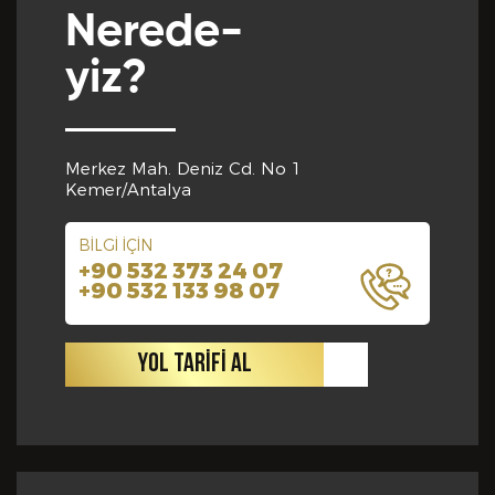
Nerede-
yiz?
Yabancı Dil *
GÖNDER
Merkez Mah. Deniz Cd. No 1
Yabancı Dil Seviyesi *
Kemer/Antalya
BİLGİ İÇİN
+90 532 373 24 07
Departman *
+90 532 133 98 07
YOL TARİFİ AL
Referanslar *