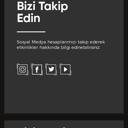
Bizi Takip
Önceki Tecrübeler *
Edin
Sosyal Medya hesaplarımızı takip ederek
etkinlikler hakkında bilgi edinebilirsiniz.
Eklemek İstedikleriniz *
CV EKLE
Bu Formda verilen bütün bilgilerin yanlışsız ve
eksiksiz olarak tarafımdan doldurulduğunu, bu