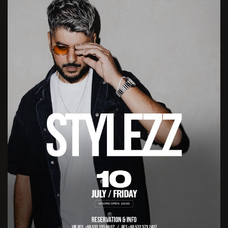
En Sevdiğiniz Sanatçılar *
Doğum Yeriniz *
Favori Dj leriniz *
Doğum Tarihiniz *
Hangi Müzik Tarzını Dinliyorsunuz? *
Cinsiyet *
Club Inferno'da Favori Kokteyliniz *
Adres *
Club Inferno da Hangi Konseptte Bir Parti Düzenlemek
İsterdiniz? *