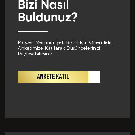
bilgiler içinde esasa etki yapan herhangi bir eksiklik
Bizi Nasıl
veya yanlışlık olması ve bu durumun tespiti halinde
bunun Hizmet Sözleşmemin feshedilmesi için bir
Buldunuz?
sebep olanağını anlayarak kabul ettiğimi beyan
ederim.
BAŞVURUMU
GÖNDER
Müşteri Memnuniyeti Bizim İçin Önemlidir.
Anketimize Katılarak Düşüncelerinizi
Paylaşabilirsiniz.
ANKETE KATIL