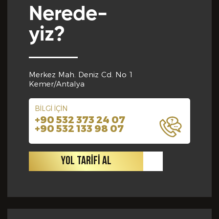
Nerede-
yiz?
Yabancı Dil *
GÖNDER
Merkez Mah. Deniz Cd. No 1
Yabancı Dil Seviyesi *
Kemer/Antalya
BİLGİ İÇİN
+90 532 373 24 07
Departman *
+90 532 133 98 07
YOL TARİFİ AL
Referanslar *