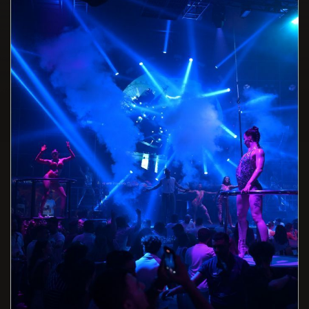
En Sevdiğiniz Sanatçılar *
Doğum Yeriniz *
Favori Dj leriniz *
Doğum Tarihiniz *
Hangi Müzik Tarzını Dinliyorsunuz? *
Cinsiyet *
Club Inferno'da Favori Kokteyliniz *
Adres *
Club Inferno da Hangi Konseptte Bir Parti Düzenlemek
İsterdiniz? *