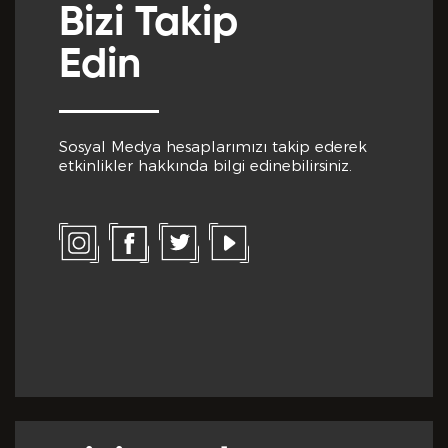
Bizi Takip
Önceki Tecrübeler *
Edin
Sosyal Medya hesaplarımızı takip ederek
etkinlikler hakkında bilgi edinebilirsiniz.
Eklemek İstedikleriniz *
CV EKLE
Bu Formda verilen bütün bilgilerin yanlışsız ve
eksiksiz olarak tarafımdan doldurulduğunu, bu