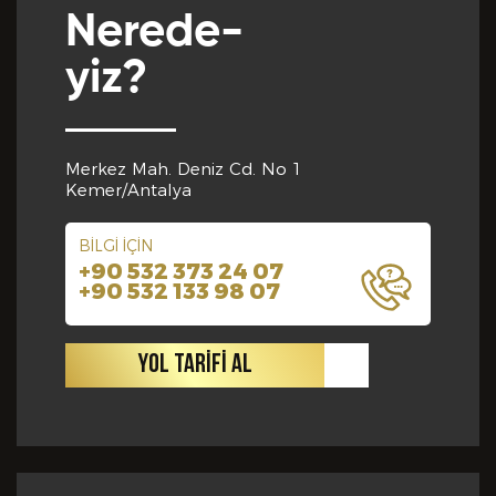
Nerede-
yiz?
Yabancı Dil *
GÖNDER
Merkez Mah. Deniz Cd. No 1
Yabancı Dil Seviyesi *
Kemer/Antalya
BİLGİ İÇİN
+90 532 373 24 07
Departman *
+90 532 133 98 07
YOL TARİFİ AL
Referanslar *