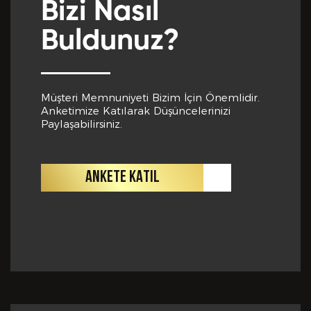
bilgiler içinde esasa etki yapan herhangi bir eksiklik
Bizi Nasıl
veya yanlışlık olması ve bu durumun tespiti halinde
bunun Hizmet Sözleşmemin feshedilmesi için bir
Buldunuz?
sebep olanağını anlayarak kabul ettiğimi beyan
ederim.
BAŞVURUMU
GÖNDER
Müşteri Memnuniyeti Bizim İçin Önemlidir.
Anketimize Katılarak Düşüncelerinizi
Paylaşabilirsiniz.
ANKETE KATIL