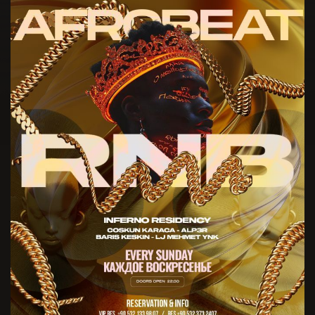
En Sevdiğiniz Sanatçılar *
Doğum Yeriniz *
Favori Dj leriniz *
Doğum Tarihiniz *
Hangi Müzik Tarzını Dinliyorsunuz? *
Cinsiyet *
Club Inferno'da Favori Kokteyliniz *
Adres *
Club Inferno da Hangi Konseptte Bir Parti Düzenlemek
İsterdiniz? *