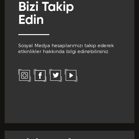
Bizi Takip
Önceki Tecrübeler *
Edin
Sosyal Medya hesaplarımızı takip ederek
etkinlikler hakkında bilgi edinebilirsiniz.
Eklemek İstedikleriniz *
CV EKLE
Bu Formda verilen bütün bilgilerin yanlışsız ve
eksiksiz olarak tarafımdan doldurulduğunu, bu