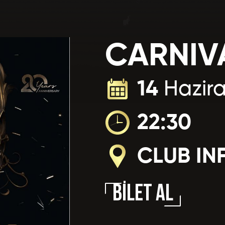
z *
Hangi Müzik Tarzını Dinliyorsun
 Favori Kokteyliniz *
CARNIV
14
Hazir
a Hangi Konseptte Bir Parti Düzenlemek İsterdiniz? *
on No *
E-Posta *
22:30
da Memnun Olduğunuz Hizmetler? *
CLUB IN
Bilgileri
BİLET AL
a Memnun Olmadığınız Hizmetler? *
 Olunan Okul *
Mezuniyet Yılı *