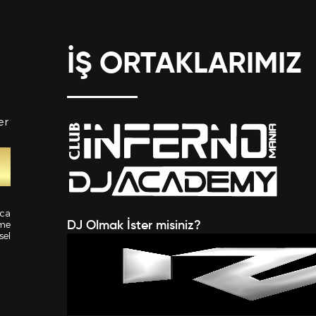
İŞ ORTAKLARIMIZ
er
nca
ime
DJ Olmak İster misiniz?
sel