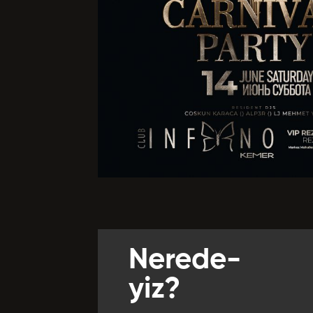
Yabancı Di
Bize Kaç Yıld
Departman
Referansla
Nerede-
Önceki Te
yiz?