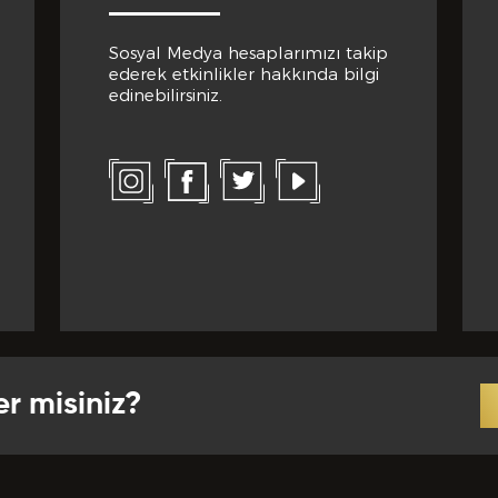
Sosyal Medya hesaplarımızı takip
ederek etkinlikler hakkında bilgi
edinebilirsiniz.
tedikleriniz *
 EKLE
a verilen bütün bilgilerin yanlışsız ve eksiksiz olarak t
uğunu, bu bilgiler içinde esasa etki yapan herhangi bir eks
k olması ve bu durumun tespiti halinde bunun Hizmet Sö
er misiniz?
mesi için bir sebep olanağını anlayarak kabul ettiğimi beyan
BAŞVURUMU
G