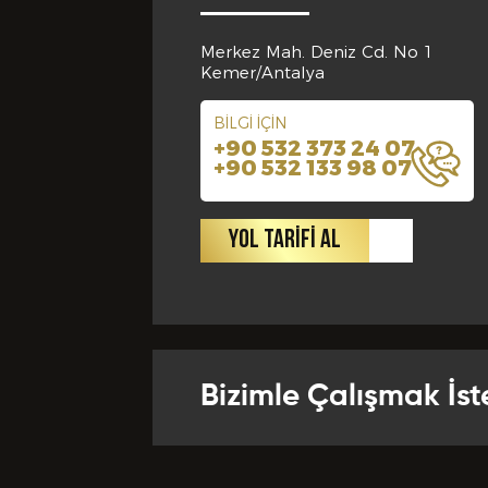
Merkez Mah. Deniz Cd. No 1
Kemer/Antalya
Eklemek İs
BİLGİ İÇİN
+90 532 373 24 07
+90 532 133 98 07
YOL TARİFİ AL
CV
Bu Formd
dolduruld
yanlışlı
Bizimle Çalışmak İst
feshedil