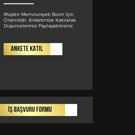
Müşteri Memnuniyeti Bizim İçin
Önemlidir. Anketimize Katılarak
Düşüncelerinizi Paylaşabilirsiniz.
ANKETE KATIL
arafımdan
iklik veya
zleşmemin
İŞ BAŞVURU FORMU
 ederim.
ÖNDER