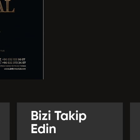
l *
Yabancı Dil Seviyesi *
ız Verirdiniz?
 *
r *
Bizi Takip
crübeler *
Edin