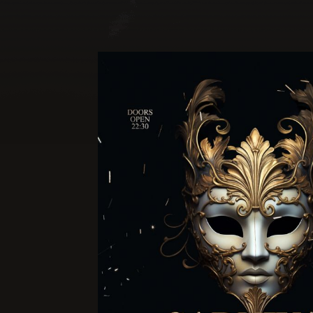
Favori Dj lerini
Adres *
Club Inferno'da
Club Inferno d
Cep Telef
Club Inferno 
Eğitim 
Club Inferno d
Son Mezun