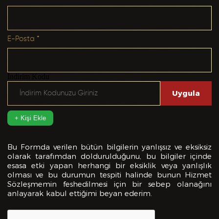
Yabancı Dil *
E-Posta *
GÖNDER
Yabancı Dil Seviyesi *
İndirim Kodu
Uygula
Departman *
+ Kişi Ekle
Bu Formda verilen bütün bilgilerin yanlışsız ve eksiksiz
olarak tarafımdan doldurulduğunu, bu bilgiler içinde
Referanslar *
esasa etki yapan herhangi bir eksiklik veya yanlışlık
olması ve bu durumun tespiti halinde bunun Hizmet
Sözleşmemin feshedilmesi için bir sebep olanağını
anlayarak kabul ettiğimi beyan ederim.