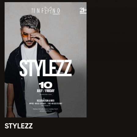
En Sevdiğiniz Sanatçılar *
Doğum Yeriniz *
Favori Dj leriniz *
Doğum Tarihiniz *
Hangi Müzik Tarzını Dinliyorsunuz? *
Cinsiyet *
Club Inferno'da Favori Kokteyliniz *
Adres *
Club Inferno da Hangi Konseptte Bir Parti Düzenlemek
STYLEZZ
İsterdiniz? *