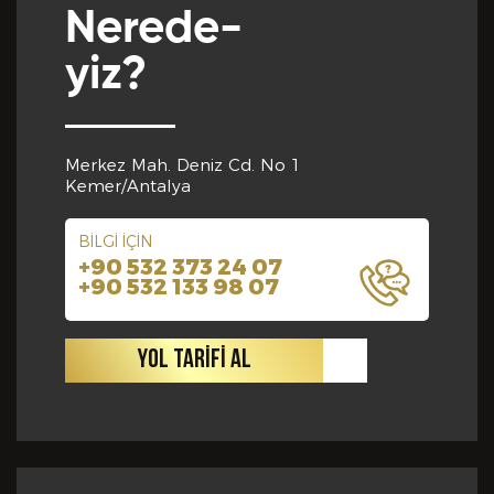
bilgiler içinde esasa etki yapan herhangi bir eksiklik
Nerede-
veya yanlışlık olması ve bu durumun tespiti halinde
bunun Hizmet Sözleşmemin feshedilmesi için bir
yiz?
sebep olanağını anlayarak kabul ettiğimi beyan
ederim.
BAŞVURUMU
GÖNDER
Merkez Mah. Deniz Cd. No 1
Kemer/Antalya
BİLGİ İÇİN
+90 532 373 24 07
+90 532 133 98 07
YOL TARİFİ AL