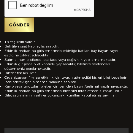
Önceki Tecrübeler *
GÖNDER
18 Yaş sınırı vardır.
Belirtilen saat kapı açılış saatidir.
Etkinlik mekanına giriş esnasında etkinliğe katılan bay-bayan sayısı
eşitliğine dikkat edilecektir
Eklemek İstedikleriniz *
Satın alınan biletlerde iptal,iade veya değişiklik yapılamamaktadır.
Etkinlik girişinde bilet kontrolü yapılacaktır, biletinizi telefondan
göstermeniz gerekmektedir.
Biletler tek kişiliktir.
Organizasyon firması etkinlik için uygun görmediği kişileri bilet bedellerini
iade ederek içeri almama hakkına sahiptir.
Kayıp veya unutulan biletler için yeniden basım/teslimat yapılmayacaktır.
Etkinlik mekanına giriş esnasında biletinizi ibraz etmeniz zorunludur.
Bilet satın alan misafirler yukarıdaki kuralları kabul etmiş sayılırlar.
CV EKLE
Bu Formda verilen bütün bilgilerin yanlışsız ve
eksiksiz olarak tarafımdan doldurulduğunu, bu