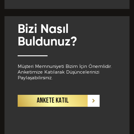
bilgiler içinde esasa etki yapan herhangi bir eksiklik
veya yanlışlık olması ve bu durumun tespiti halinde
bunun Hizmet Sözleşmemin feshedilmesi için bir
sebep olanağını anlayarak kabul ettiğimi beyan
ederim.
Bizi Nasıl
Buldunuz?
BAŞVURUMU
GÖNDER
Müşteri Memnuniyeti Bizim İçin Önemlidir.
Anketimize Katılarak Düşüncelerinizi
Paylaşabilirsiniz.
ANKETE KATIL