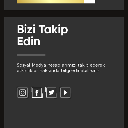
Önceki Tecrübeler *
Bizi Takip
Edin
Eklemek İstedikleriniz *
Sosyal Medya hesaplarımızı takip ederek
etkinlikler hakkında bilgi edinebilirsiniz.
CV EKLE
Bu Formda verilen bütün bilgilerin yanlışsız ve
eksiksiz olarak tarafımdan doldurulduğunu, bu