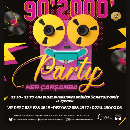
En Sevdiğiniz Sanatçılar *
Doğum Yeriniz *
Favori Dj leriniz *
Doğum Tarihiniz *
Hangi Müzik Tarzını Dinliyorsunuz? *
Cinsiyet *
Club Inferno'da Favori Kokteyliniz *
Adres *
Club Inferno da Hangi Konseptte Bir Parti Düzenlemek
İsterdiniz? *