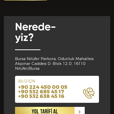
Yabancı Dil *
Nerede-
GÖNDER
yiz?
Yabancı Dil Seviyesi *
Bursa Nilüfer Parkora, Odunluk Mahallesi,
Departman *
Akpınar Caddesi D: Blok 12 D, 16110
Nilüfer/Bursa
BİLGİ İÇİN
Referanslar *
+90 224 450 00 05
+90 532 685 45 17
+90 532 638 45 16
YOL TARİFİ AL